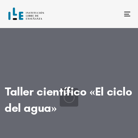
Skip
Skip
links
to
Tog
content
Taller científico «El ciclo
del agua»