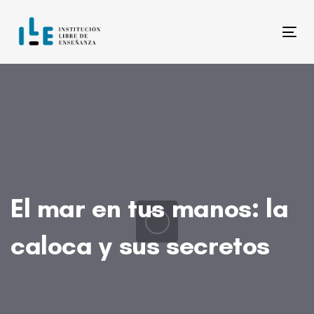
Skip
Skip
links
to
Tog
content
El mar en tus manos: la
caloca y sus secretos